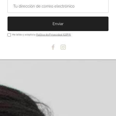
temporada, la que vien
de fondo de armario.
Enviar
He leído y acepto la
Política de Privacidad (GDPR)
.