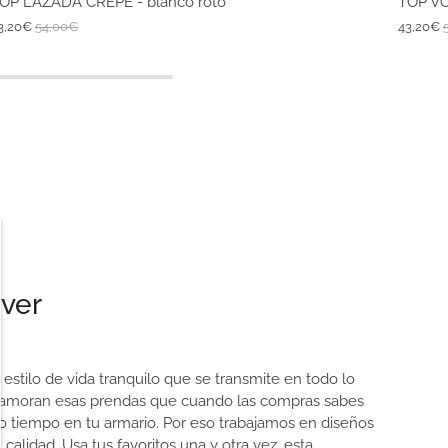
OP LAZADA CREPE - blanco roto
TOP VO
3,20€
54,00€
43,20€
ever
n estilo de vida tranquilo que se transmite en todo lo
amoran esas prendas que cuando las compras sabes
 tiempo en tu armario. Por eso trabajamos en diseños
calidad. Usa tus favoritos una y otra vez, esta