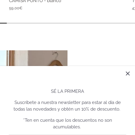
CAMISA PUNTO - blanco
T
59,00€
4
For ever & 
SÉ LA PRIMERA
Suscríbete a nuestra newsletter para estar al día de
todas las novedades y obtén un 10% de descuento.
Nuestra filosofía es u
*Ten en cuenta que los descuentos no son
que hacemos. Nos en
acumulables.
que van a durar mucho
atemporales y de gran 